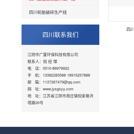
四川轮胎破碎生产线
四
四川联系我们
江阴市广厦环保科技有限公司
联系人：倪 经 理
电 话：0510-86979922
手 机：13382283588 18915257888
邮 箱：1137267479@qq.com
网 址：www.jysgsyy.com
地 址：江苏省江阴市周庄镇倪家巷洪
塔路30号