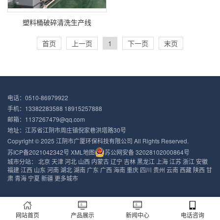
塑料桶破碎清洗生产线
首页
上一页
1
下一页
末页
电话：0510-86979922
手机：13382283588 18915257888
邮箱：1137267479@qq.com
地址：江苏省江阴市周庄镇倪家巷洪塔路30号
Copyright © 2025 江阴市广厦环保科技有限公司 All Rights Reserved.
苏ICP备2021042342号
XML地图
苏公网安备 32028102000864号
城市分站：
北京
天津
河北
山西
内蒙古
辽宁
吉林
黑龙江
上海
江苏
浙江
安徽
福建
江西
山东
河南
湖北
湖南
广东
广西
海南
重庆
四川
贵州
云南
西藏
陕西
甘
肃
青海
宁夏
新疆
更多城市
网站首页
产品展示
新闻中心
电话咨询