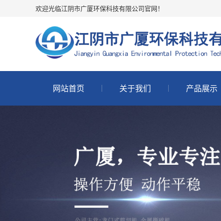
欢迎光临江阴市广厦环保科技有限公司官网！
网站首页
关于我们
产品展示