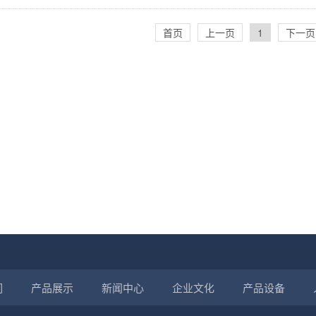
首页
上一页
1
下一页
们
产品展示
新闻中心
企业文化
产品设备