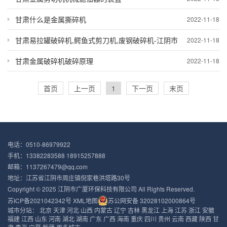
甘肃什么是金属撕碎机
2022-11-18
甘肃易拉罐破碎机,鳄鱼式剪刀机,废钢破碎机-江阴市
2022-11-18
甘肃金属破碎机破碎原理
2022-11-18
首页
上一页
1
下一页
末页
电话：0510-86979922
手机：13382283588 18915257888
邮箱：1137267479@qq.com
地址：江苏省江阴市周庄镇倪家巷洪塔路30号
Copyright © 2025 江阴市广厦环保科技有限公司 All Rights Reserved.
苏ICP备2021042342号
XML地图
苏公网安备 32028102000864号
城市分站：
北京
天津
河北
山西
内蒙古
辽宁
吉林
黑龙江
上海
江苏
浙江
安徽
福建
江西
山东
河南
湖北
湖南
广东
广西
海南
重庆
四川
贵州
云南
西藏
陕西
甘